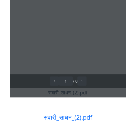
सवारी_साधन_(2).pdf