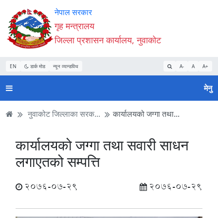
Accessibility
मुख्य
मुख्य
वेबसाइट
नेपाल सरकार
Mode
सामाग्री
नेभिगेसन
खोजमा
गृह मन्त्रालय
सुरु
पढ्नुहाेस्
पढ्नुहाेस्
जानुहोस्
जिल्ला प्रशासन कार्यालय, नुवाकोट
गर्नुहोस्
EN
डार्क मोड
न्यून व्यान्डविथ
A-
A
A+
मेनु
नुवाकोट जिल्लाका सरक...
कार्यालयको जग्गा तथा...
कार्यालयको जग्गा तथा सवारी साधन
लगाएतको सम्पत्ति
2076-07-29
2076-07-29