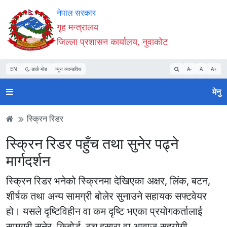
Accessibility
मुख्य
मुख्य
वेबसाइट
नेपाल सरकार
Mode
सामाग्री
नेभिगेसन
खोजमा
गृह मन्त्रालय
सुरु
पढ्नुहाेस्
पढ्नुहाेस्
जानुहोस्
जिल्ला प्रशासन कार्यालय, नुवाकोट
गर्नुहोस्
EN
डार्क मोड
न्यून व्यान्डविथ
A-
A
A+
मेनु
स्क्रिन रिडर
स्क्रिन रिडर पहुँच तथा सुनेर पढ्ने
मार्गदर्शन
स्क्रिन रिडर भनेको स्क्रिनमा देखिएका अक्षर, लिंक, बटन,
शीर्षक तथा अन्य सामग्री बोलेर सुनाउने सहायक सफ्टवेयर
हो। यसले दृष्टिविहीन वा कम दृष्टि भएका प्रयोगकर्तालाई
सामग्री सुनेर, किबोर्ड, टच इसारा वा आवाज-सहयोगी