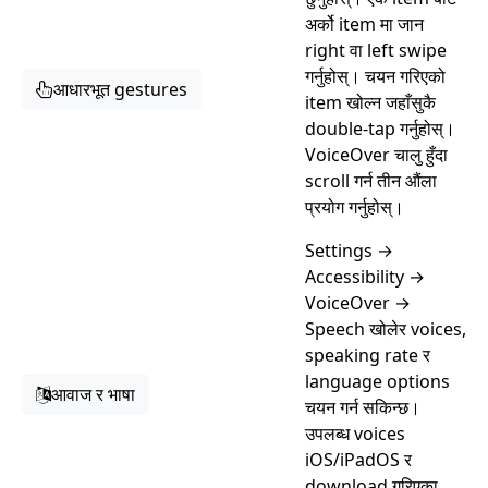
अर्को item मा जान
right वा left swipe
गर्नुहोस्। चयन गरिएको
आधारभूत gestures
item खोल्न जहाँसुकै
double-tap गर्नुहोस्।
VoiceOver चालु हुँदा
scroll गर्न तीन औंला
प्रयोग गर्नुहोस्।
Settings →
Accessibility →
VoiceOver →
Speech खोलेर voices,
speaking rate र
language options
आवाज र भाषा
चयन गर्न सकिन्छ।
उपलब्ध voices
iOS/iPadOS र
download गरिएका