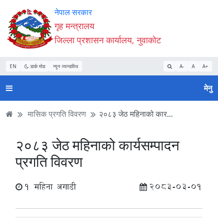
Accessibility
मुख्य
मुख्य
वेबसाइट
नेपाल सरकार
Mode
सामाग्री
नेभिगेसन
खोजमा
गृह मन्त्रालय
सुरु
पढ्नुहाेस्
पढ्नुहाेस्
जानुहोस्
जिल्ला प्रशासन कार्यालय, नुवाकोट
गर्नुहोस्
EN
डार्क मोड
न्यून व्यान्डविथ
A-
A
A+
मेनु
मासिक प्रगति विवरण
२०८३ जेठ महिनाको कार...
२०८३ जेठ महिनाको कार्यसम्पादन
प्रगति विवरण
1 महिना अगाडी
2083-03-01