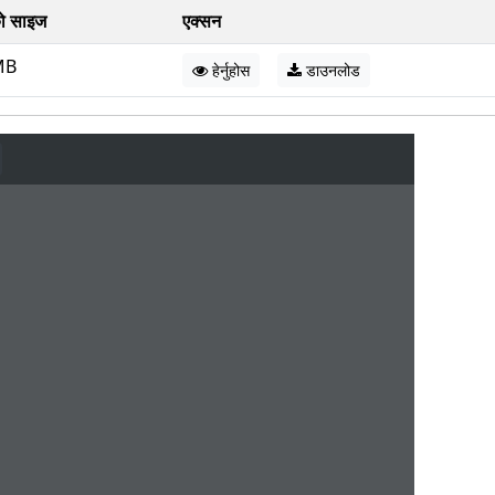
ो साइज
एक्सन
MB
हेर्नुहोस
डाउनलोड