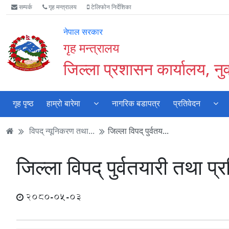
Accessibility
मुख्य
मुख्य
वेबसाइट
सम्पर्क
गृह मन्त्रालय
टेलिफोन निर्देशिका
Mode
सामाग्री
नेभिगेसन
खोजमा
सुरु
पढ्नुहाेस्
पढ्नुहाेस्
जानुहोस्
नेपाल सरकार
गर्नुहोस्
गृह मन्त्रालय
जिल्ला प्रशासन कार्यालय, न
गृह पृष्ठ
हाम्रो बारेमा
नागरिक बडापत्र
प्रतिवेदन
विपद् न्यूनिकरण तथा...
जिल्ला विपद् पुर्वतय...
जिल्ला विपद् पुर्वतयारी तथा 
2080-05-03