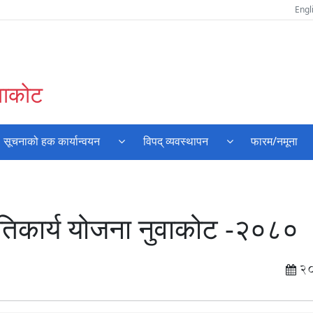
Engl
ुवाकोट
सूचनाको हक कार्यान्वयन
विपद् व्यवस्थापन
फारम/नमूना
प्रतिकार्य योजना नुवाकोट -२०८०
2