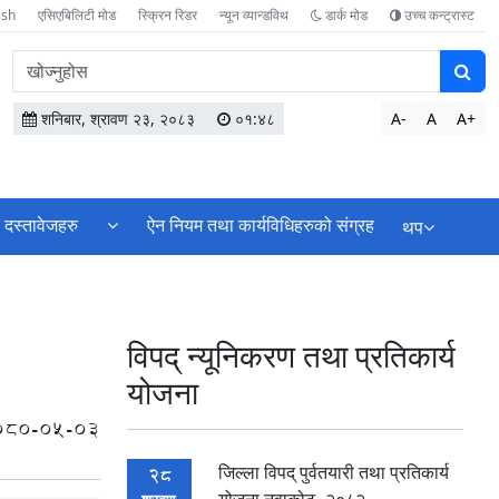
ish
एसिएबिलिटी मोड
स्क्रिन रिडर
न्यून व्यान्डविथ
डार्क मोड
उच्च कन्ट्रास्ट
वेबसाइटमा
सामग्री
खोज्नुहोस
शनिबार, श्रावण २३, २०८३
०१:४८
A-
A
A+
दस्तावेजहरु
ऐन नियम तथा कार्यविधिहरुको संग्रह
थप
विपद् न्यूनिकरण तथा प्रतिकार्य
योजना
080-05-03
जिल्ला विपद् पुर्वतयारी तथा प्रतिकार्य
28