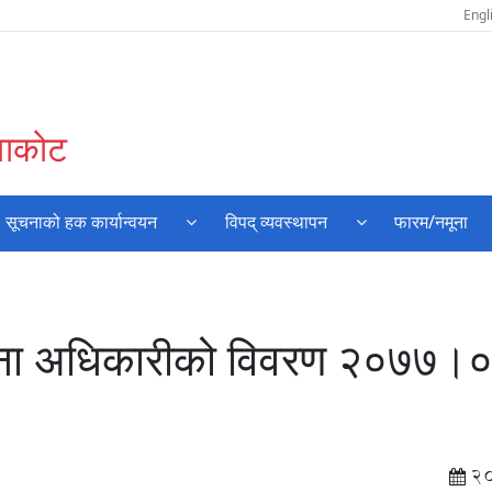
Engl
ुवाकोट
सूचनाको हक कार्यान्वयन
विपद् व्यवस्थापन
फारम/नमूना
सूचना अधिकारीको विवरण २०७७
2