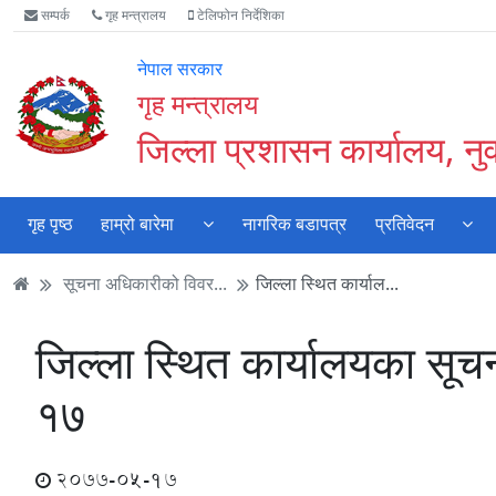
Accessibility
मुख्य
मुख्य
वेबसाइट
सम्पर्क
गृह मन्त्रालय
टेलिफोन निर्देशिका
Mode
सामाग्री
नेभिगेसन
खोजमा
सुरु
पढ्नुहाेस्
पढ्नुहाेस्
जानुहोस्
नेपाल सरकार
गर्नुहोस्
गृह मन्त्रालय
जिल्ला प्रशासन कार्यालय, न
गृह पृष्ठ
हाम्रो बारेमा
नागरिक बडापत्र
प्रतिवेदन
सूचना अधिकारीको विवर...
जिल्ला स्थित कार्याल...
जिल्ला स्थित कार्यालयका 
१७
2077-05-17