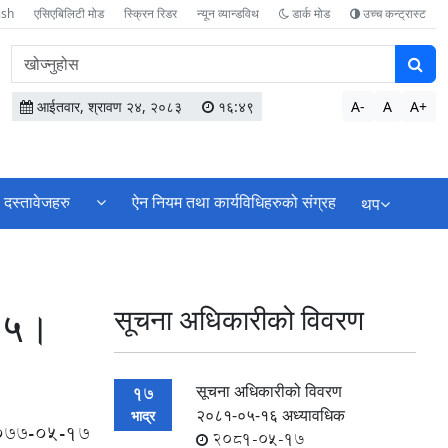
ish
एसिएबिलिटी मोड
स्क्रिन रिडर
न्यून व्यान्डविथ
डार्क मोड
उच्च कन्ट्रास्ट
वेबसाइटमा
सामग्री
खोज्नुहोस
आईतवार, श्रावण २४, २०८३
१६:४९
A-
A
A+
दस्तावेजहरु
ऐन नियम तथा कार्यविधिहरुको संग्रह
थप
।०५।
सूचना अधिकारीको विवरण
सूचना अधिकारीको विवरण
17
२०८१-०५-१६ अध्यावधिक
भाद्र
077-05-17
2081-05-17