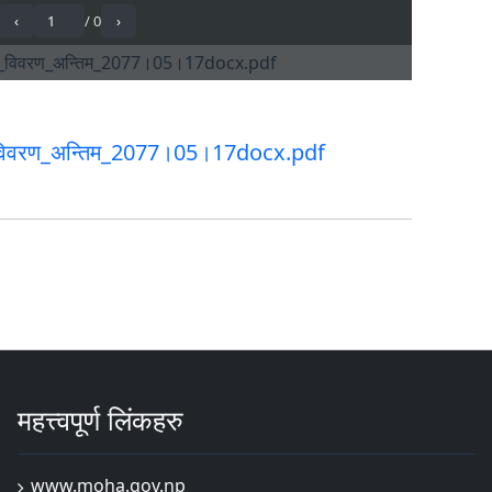
_विवरण_अन्तिम_2077।05।17docx.pdf
महत्त्वपूर्ण लिंकहरु
www.moha.gov.np