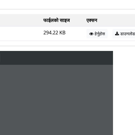
फाईलको साइज
एक्सन
294.22 KB
हेर्नुहोस
डाउनलोड