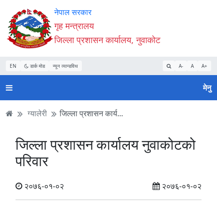
Accessibility
मुख्य
मुख्य
वेबसाइट
नेपाल सरकार
Mode
सामाग्री
नेभिगेसन
खोजमा
गृह मन्त्रालय
सुरु
पढ्नुहाेस्
पढ्नुहाेस्
जानुहोस्
जिल्ला प्रशासन कार्यालय, नुवाकोट
गर्नुहोस्
EN
डार्क मोड
न्यून व्यान्डविथ
A-
A
A+
मेनु
ग्यालेरी
जिल्ला प्रशासन कार्य...
जिल्ला प्रशासन कार्यालय नुवाकोटको
परिवार
२०७६-०१-०२
२०७६-०१-०२