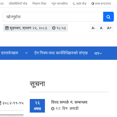
ish
एसिएबिलिटी मोड
स्क्रिन रिडर
न्यून व्यान्डविथ
डार्क मोड
उच्च कन्ट्रास्ट
वेबसाइटमा
सामग्री
खोज्नुहोस
शुक्रबार, श्रावण २२, २०८३
१८:५३
A-
A
A+
दस्तावेजहरु
ऐन नियम तथा कार्यविधिहरुको संग्रह
थप
सूचना
विपद सम्पर्क नं. सम्बन्धमा
26
२०८२-११-१५
28 दिन अगाडी
अषाढ