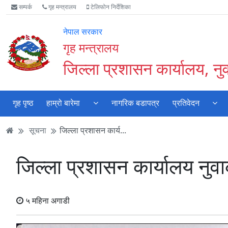
Accessibility
मुख्य
मुख्य
वेबसाइट
सम्पर्क
गृह मन्त्रालय
टेलिफोन निर्देशिका
Mode
सामाग्री
नेभिगेसन
खोजमा
सुरु
पढ्नुहाेस्
पढ्नुहाेस्
जानुहोस्
नेपाल सरकार
गर्नुहोस्
गृह मन्त्रालय
जिल्ला प्रशासन कार्यालय, न
गृह पृष्ठ
हाम्रो बारेमा
नागरिक बडापत्र
प्रतिवेदन
सूचना
जिल्ला प्रशासन कार्य...
जिल्ला प्रशासन कार्यालय नुव
५ महिना अगाडी