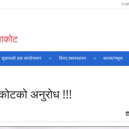
Engl
ुवाकोट
सूचनाको हक कार्यान्वयन
विपद् व्यवस्थापन
फारम/नमूना
ाकोटको अनुरोध !!!