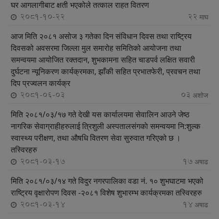
घर आगलागीबाट क्षती भएकोले तत्काल राहत वितरण
2081-10-22
22
माघ
आज मिति २०८१ असोज ३ गतेका दिन संविधान दिवस तथा राष्ट्रिय
दिवसको अवसरमा जिल्ला मुल समारोह समितिको आयोजना तथा
समन्वयमा आयोजित रक्तदान, शुभकामना सहित चाडपर्व लक्षित सवारी
दुर्घटना न्यूनिकरण कार्यक्रमका, झाँकी सहित प्रभातफेरी, प्रवचन तथा
दिप प्रज्वलन कार्यक्र
2081-06-03
03
अशोज
मिति २०८१/०३/१७ गते देखी यस कार्यालयमा सेवालिन आउने जेष्ठ
नागरिक सेवाग्राहीहरुलाई त्रिशुली अस्पतालसंगकाे समन्वयमा नि:शुल्क
स्वास्थ्य परीक्षण, तथा औषधि वितरण सेवा सुरुवात गरिएको छ ।
तस्विरहरु
2081-03-17
17
अषाढ
मिति २०८१/०३/१४ गते विदुर नगरपालिका वडा नं. १० शुभघाटमा भएको
राष्ट्रिय वृक्षारोपण दिवस -२०८१ विशेष शुभारम्भ कार्यक्रमका तस्विरहरु
2081-03-14
14
अषाढ