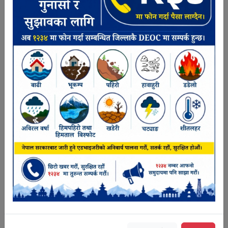
नागरिकता अभिलेख माग गर्न 010-560033 मा
सम्पर्क गर्नुहाेस्
कार्यालय सहयोगी
कर्मचारी विवरण
सूचना
समाचार
श्रोतहरु
फारम/नमूना
विपद सम्पर्क नं. सम्बन्धमा
२८ दिन अगाडी
२६
अषाढ
राहदानी सम्बन्धी सूचना
१ महिना अगाडी
२२
अषाढ