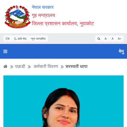
Accessibility
मुख्य
मुख्य
वेबसाइट
नेपाल सरकार
Mode
सामाग्री
नेभिगेसन
खोजमा
गृह मन्त्रालय
सुरु
पढ्नुहाेस्
पढ्नुहाेस्
जानुहोस्
जिल्ला प्रशासन कार्यालय, नुवाकोट
गर्नुहोस्
EN
डार्क मोड
न्यून व्यान्डविथ
A-
A
A+
मेनु
पछाडी
कर्मचारी विवरण
सरस्वती थापा