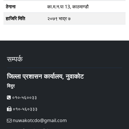
ठेगाना
का.म.न.पा 13, काठमाण्डौ
हाजिरि मिति
२०७९ भाद्र ७
सम्पर्क
जिल्ला प्रशासन कार्यालय, नुवाकोट
विदुर
०१०-५६००३३
०१०-५६०३३३
nuwakotcdo@gmail.com