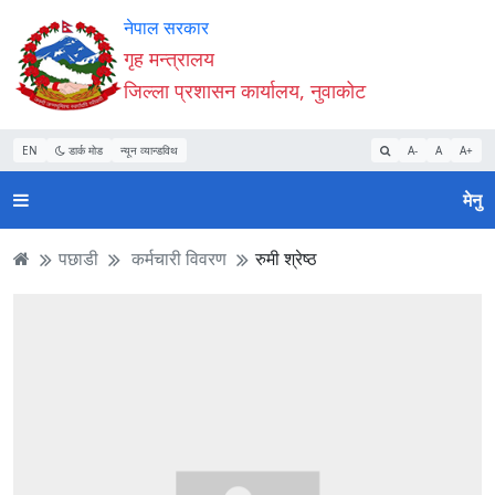
Accessibility
मुख्य
मुख्य
वेबसाइट
नेपाल सरकार
Mode
सामाग्री
नेभिगेसन
खोजमा
गृह मन्त्रालय
सुरु
पढ्नुहाेस्
पढ्नुहाेस्
जानुहोस्
जिल्ला प्रशासन कार्यालय, नुवाकोट
गर्नुहोस्
EN
डार्क मोड
न्यून व्यान्डविथ
A-
A
A+
मेनु
पछाडी
कर्मचारी विवरण
रुमी श्रेष्ठ