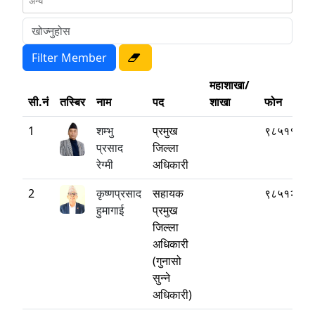
महाशाखा/
सी.नं
तस्बिर
नाम
पद
शाखा
फोन
1
शम्भु
प्रमुख
९८५११४७७
प्रसाद
जिल्ला
रेग्मी
अधिकारी
2
कृष्णप्रसाद
सहायक
९८५१२४८७
हुमागाई
प्रमुख
जिल्ला
अधिकारी
(गुनासो
सुन्ने
अधिकारी)