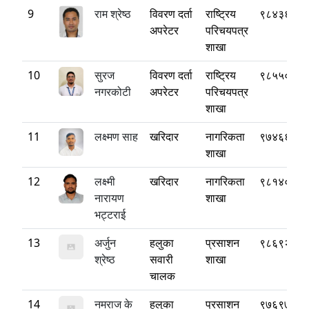
9
राम श्रेष्ठ
विवरण दर्ता
राष्ट्रिय
९८४३६१६०
अपरेटर
परिचयपत्र
शाखा
10
सुरज
विवरण दर्ता
राष्ट्रिय
९८५५०६७५
नगरकोटी
अपरेटर
परिचयपत्र
शाखा
11
लक्ष्मण साह
खरिदार
नागरिकता
९७४६६३३९
शाखा
12
लक्ष्मी
खरिदार
नागरिकता
९८१४०६९७
नारायण
शाखा
भट्टराई
13
अर्जुन
हलुका
प्रसाशन
९८६९२३३९
श्रेष्ठ
सवारी
शाखा
चालक
14
नमराज के
हलुका
प्रसाशन
९७६९७६२५