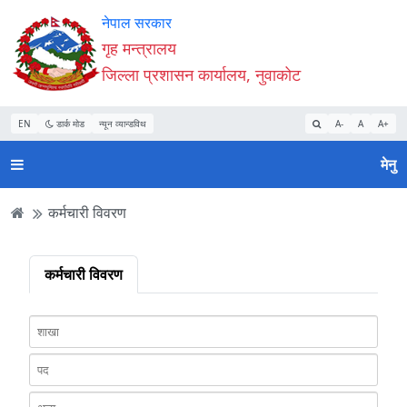
Accessibility
मुख्य
मुख्य
वेबसाइट
नेपाल सरकार
Mode
सामाग्री
नेभिगेसन
खोजमा
गृह मन्त्रालय
सुरु
पढ्नुहाेस्
पढ्नुहाेस्
जानुहोस्
जिल्ला प्रशासन कार्यालय, नुवाकोट
गर्नुहोस्
EN
डार्क मोड
न्यून व्यान्डविथ
A-
A
A+
मेनु
कर्मचारी विवरण
कर्मचारी विवरण