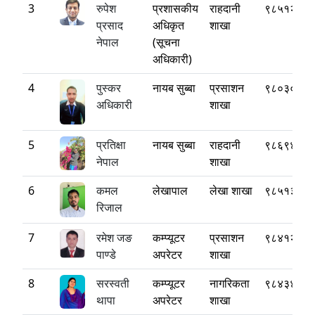
3
रुपेश
प्रशासकीय
राहदानी
९८५१२७५४
प्रसाद
अधिकृत
शाखा
नेपाल
(सूचना
अधिकारी)
4
पुस्कर
नायब सुब्बा
प्रसाशन
९८०३०१४२
अधिकारी
शाखा
5
प्रतिक्षा
नायब सुब्बा
राहदानी
९८६९४९७९
नेपाल
शाखा
6
कमल
लेखापाल
लेखा शाखा
९८५१३६३०
रिजाल
7
रमेश जङ
कम्प्यूटर
प्रसाशन
९८४१२७५३
पाण्डे
अपरेटर
शाखा
8
सरस्वती
कम्प्यूटर
नागरिकता
९८४३४६९४
थापा
अपरेटर
शाखा