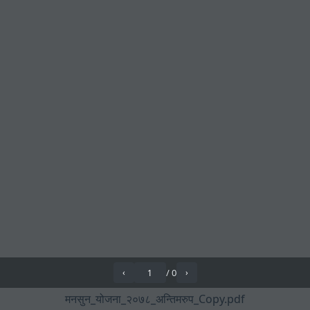
/
0
‹
›
मनसुन_योजना_२०७८_अन्तिमरुप_Copy.pdf